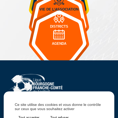
VIE DE L’ASSOCIATION
DISTRICTS
AGENDA
Accès au site lbfc.fff.fr
Vous ne trouvez pas votre réponse ?
Ce site utilise des cookies et vous donne le contrôle
sur ceux que vous souhaitez activer
POSEZ-NOUS VOTRE QUESTION !
SUPPORT
Tout accepter
Tout refuser