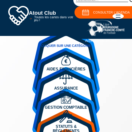
Atout Club
CONSULTER L'AGENDA
Toutes les cartes dans votre
jeu !
Accès au site lbfc.fff.fr
CLIQUER SUR UNE CATÉGORIE
AIDES FINANCIÈRES
ASSURANCE
GESTION COMPTABLE
STATUTS &
RÈGLEMENTS