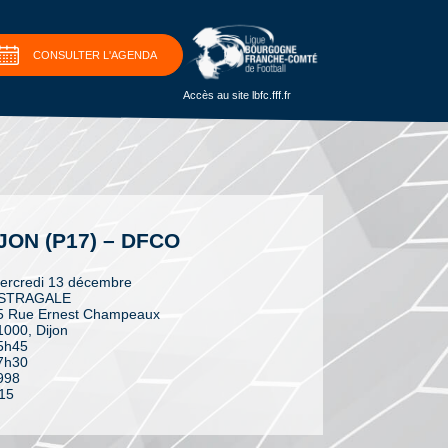
CONSULTER L'AGENDA
Accès au site lbfc.fff.fr
JON (P17) – DFCO
ercredi 13 décembre
STRAGALE
5 Rue Ernest Champeaux
1000, Dijon
5h45
7h30
998
15