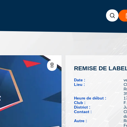
REMISE DE LABEL
Date :
v
Lieu :
C
R
3
Heure de début :
1
Club :
F
District :
J
Contact :
C
da
Autre :
R
F