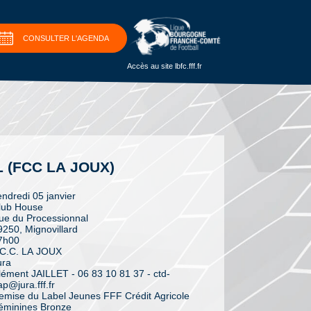
CONSULTER L'AGENDA
Accès au site lbfc.fff.fr
 (FCC LA JOUX)
endredi 05 janvier
lub House
ue du Processionnal
9250, Mignovillard
7h00
.C.C. LA JOUX
ura
lément JAILLET - 06 83 10 81 37 - ctd-
p@jura.fff.fr
emise du Label Jeunes FFF Crédit Agricole
éminines Bronze